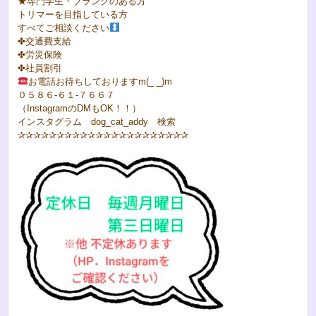
★専門学生・ブランクのある方
トリマーを目指している方
すべてご相談ください‍
✤交通費支給
✤労災保険
✤社員割引
お電話お待ちしておりますm(_ _)m
０５８６-６１-７６６７
（InstagramのDMもOK！！）
インスタグラム dog_cat_addy 検索
✰✰✰✰✰✰✰✰✰✰✰✰✰✰✰✰✰✰✰✰✰✰